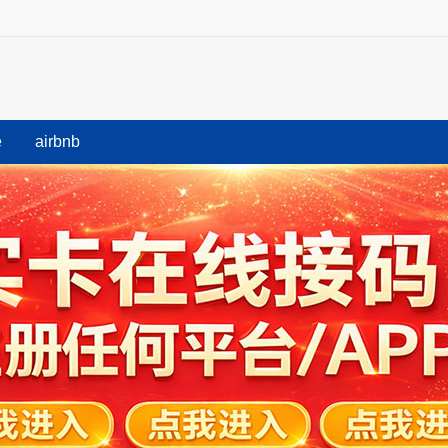
e
airbnb