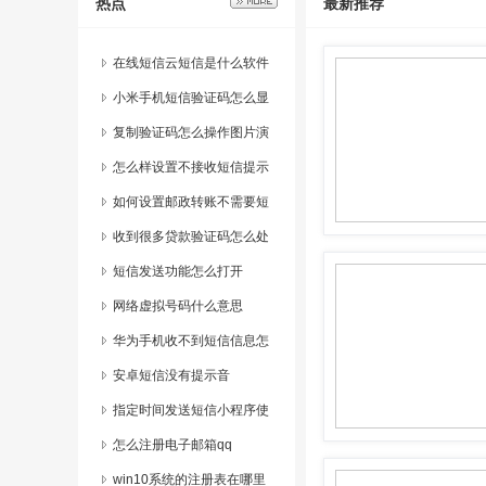
热点
最新推荐
在线短信云短信是什么软件
小米手机短信验证码怎么显
示在上方
复制验证码怎么操作图片演
示出来呢
怎么样设置不接收短信提示
如何设置邮政转账不需要短
信验证码呢
收到很多贷款验证码怎么处
理
短信发送功能怎么打开
网络虚拟号码什么意思
华为手机收不到短信信息怎
么解决
安卓短信没有提示音
指定时间发送短信小程序使
用指南是什么
怎么注册电子邮箱qq
win10系统的注册表在哪里