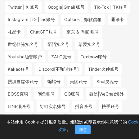
Twitter | X 账号
Google|Gmail 账号
Tik-Tok | TK账号
Instagram | IG | ins账号
Outlook | 微软信箱
通讯卡
礼品卡
ChatGPT账号
京东 & 淘宝 账号
世纪佳缘实名号
陌陌实名号
珍爱实名号
Youtube油管账户
ZALO账号
Textnow账号
Kakao账号
Discord[不和谐账号]
Tinder火种账号
搜狐自媒体账号
蝙蝠号
美团账号
Soul灵魂号
BOSS直聘
闲鱼账号
QQ账号
微信|WeChat海外
LINE濑账号
钉钉实名账号
抖音账号
快手账号
探探实名号
小红书账号
百度账号
微博账号
本站使用 Cookie 提升服务质量。继续浏览即表示你同意我们的
Cook
政策
。
同意
首页
分类
购物车
消息
我的
₮15.80
₮4.00