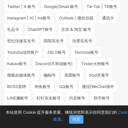
Twitter | X 账号
Google|Gmail 账号
Tik-Tok | TK账号
Instagram | IG | ins账号
Outlook | 微软信箱
通讯卡
礼品卡
ChatGPT账号
京东 & 淘宝 账号
世纪佳缘实名号
陌陌实名号
珍爱实名号
Youtube油管账户
ZALO账号
Textnow账号
Kakao账号
Discord[不和谐账号]
Tinder火种账号
搜狐自媒体账号
蝙蝠号
美团账号
Soul灵魂号
BOSS直聘
闲鱼账号
QQ账号
微信|WeChat海外
LINE濑账号
钉钉实名账号
抖音账号
快手账号
探探实名号
小红书账号
百度账号
微博账号
本站使用 Cookie 提升服务质量。继续浏览即表示你同意我们的
Cook
政策
。
同意
首页
分类
购物车
消息
我的
₮15.80
₮4.00